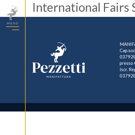
International Fairs
MANIFA
Cap.soc
037928
presso 
Iscr. R
03792