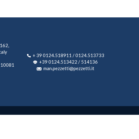
 162,
taly
+ 39 0124.518911 / 0124.513733
+39 0124.513422 / 514136
, 10081
man.pezzetti@pezzetti.it