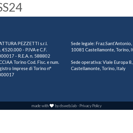
 SS24
TTURA PEZZETTI s.r.l.
Sede legale: Fraz.Sant’Antonio,
. €520.000 - P.IVA e C.F.
10081 Castellamonte, Torino, I
00017 - R.E.A. n. 588802
CCIAA Torino Cod. Fisc. e num.
Sede operativa: Viale Europa 8
egistro Imprese di Torino n°
Castellamonte, Torino, Italy
800017
made with
by
dsweb.lab
-
Privacy Policy