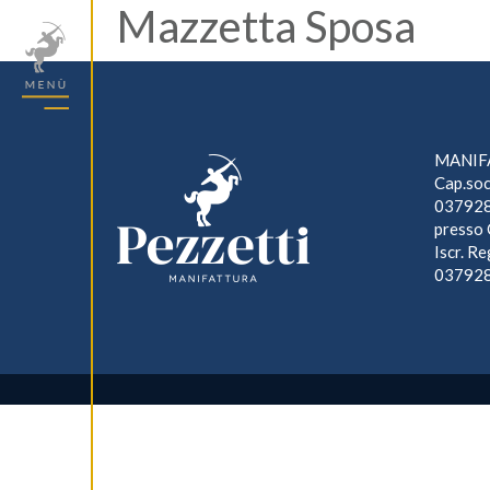
Mazzetta Sposa
MANIFA
Cap.soc
037928
presso 
Iscr. R
03792