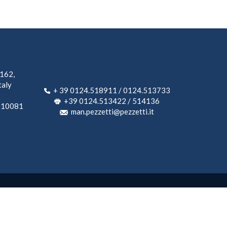
 162,
taly
+ 39 0124.518911 / 0124.513733
+39 0124.513422 / 514136
, 10081
man.pezzetti@pezzetti.it