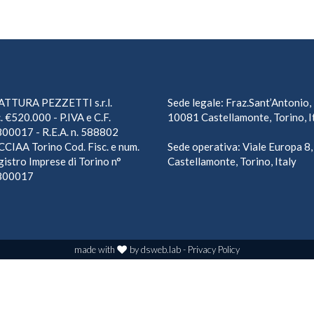
TTURA PEZZETTI s.r.l.
Sede legale: Fraz.Sant’Antonio,
. €520.000 - P.IVA e C.F.
10081 Castellamonte, Torino, I
00017 - R.E.A. n. 588802
CCIAA Torino Cod. Fisc. e num.
Sede operativa: Viale Europa 8
egistro Imprese di Torino n°
Castellamonte, Torino, Italy
800017
made with
by
dsweb.lab
-
Privacy Policy