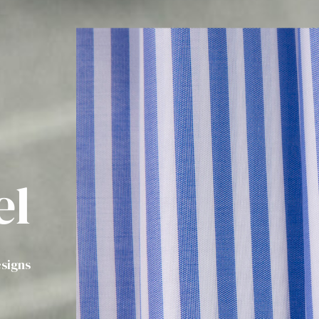
el
signs